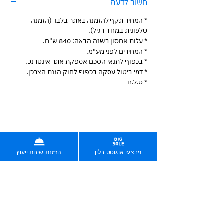
חשוב לדעת
* המחיר תקף להזמנה באתר בלבד (הזמנה
טלפונית במחיר רגיל).
* עלות אחסון בשנה הבאה: 840 ש"ח.
* המחירים לפני מע"מ.
* בכפוף לתנאי הסכם אספקת אתר אינטרנט.
* דמי ביטול עסקה בכפוף לחוק הגנת הצרכן.
* ט.ל.ח
בניית אתרים בחיסכון של אלפי שקלים
לין שינתה את עולם בניית האתרים בישראל בשנת 2019.
מאז, 2,000 לקוחותינו חסכו יותר מ-7 מיליון שקלים.
מבצעי אוגוסט בלין
הזמנת שיחת ייעוץ
עכשיו תורך.
הזמינו עכשיו אונליין
הזמינו שיחה עם נציג/ה