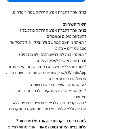
בניית אתר לחברת אנרגיה ירוקה במחיר מדהים.
תיאור השירות:
בניית אתר לחברת אנרגיה ירוקה כולל בלוג
להעלאת טיפים ומאמרים.
* האתר מותאם למחשב ולמובייל, ויכול להכיל עד
100 עמודים + בלוג.
* האתר ייבנה לפי דרישותיכם (לא מתבנית)
ובהתאמה אישית לעסק שלכם.
* אופציונלי ללא תשלום: כפתור שיחה ו/או כפתור
WhatsApp ו/או קישורים לרשתות חברתיות במידה
שיש לכם דפים עסקיים.
* עד 4 טפסי השארת פרטים שונים.
* זמן אספקה: 7 ימי עסקים בלבד + עד 3 סבבי
תיקונים.
* כולל קבלת גישה לביצוע שינויים עתידיים ללא
הגבלה וללא עלות בפלטפורמת וויקס המתקדמת.
למה בחרנו בוויקס מבין שאר הפלטפורמות?
עלות בניית האתר נמוכה מאוד -
אתר מחוץ לוויקס