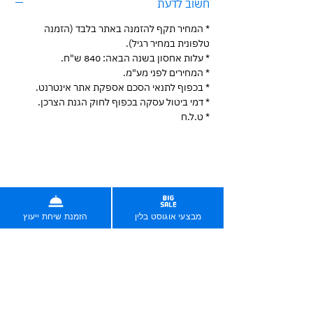
חשוב לדעת
* המחיר תקף להזמנה באתר בלבד (הזמנה
טלפונית במחיר רגיל).
* עלות אחסון בשנה הבאה: 840 ש"ח.
* המחירים לפני מע"מ.
* בכפוף לתנאי הסכם אספקת אתר אינטרנט.
* דמי ביטול עסקה בכפוף לחוק הגנת הצרכן.
* ט.ל.ח
בניית אתרים בחיסכון של אלפי שקלים
לין שינתה את עולם בניית האתרים בישראל בשנת 2019.
מאז, 2,000 לקוחותינו חסכו יותר מ-7 מיליון שקלים.
מבצעי אוגוסט בלין
הזמנת שיחת ייעוץ
עכשיו תורך.
הזמינו עכשיו אונליין
הזמינו שיחה עם נציג/ה