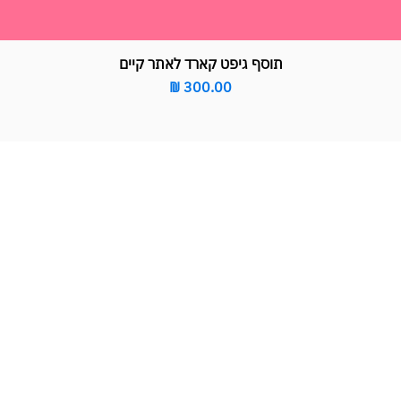
תוסף גיפט קארד לאתר קיים
מחיר
תרים בחיסכון של אלפי
שינתה את עולם בניית האתרים בישראל בשנת 2019.
2 לקוחותינו חסכו יותר מ-7 מיליון שקלים.
עכשיו תורך.
כשיו אונליין
הזמינו שיחה ע