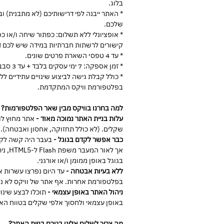
בלוג.
* האתר ייבנה לפי דרישותיכם (לא מתבנית) 
שלכם.
קישורים לרשתות חברתיות במידה שיש לכם ד
* עד 4 טפסי השארת פרטים שונים.
* זמן אספקה: 7 ימי עסקים בלבד + עד 3 סבבי תיקונים.
* כולל קבלת גישה לביצוע שינויים עתידיים ל
בפלטפורמת וויקס המתקדמת.
למה בחרנו בוויקס מבין שאר הפלטפורמות?
עלות בניית האתר נמוכה מאוד -
אתר מחוץ לו
שקלים. (לא כולל תחזוקה, אחסון ואבטחה).
כבר אפשר לקדם בגוגל -
בעבר היה קשה לקדם
אך לאור 
בגוגל באופן ממומן ו/או אורגני.
ללא בעיות אבטחה -
עד היום נפרצו עשרות א
בפלטפורמת אחרות. אף אתר של וויקס לא נפ
ניהול האתר באופן עצמאי -
תוכלו לבצע שינוי
באופן עצמאי ולחסוך אלפי שקלים בטווח האר
מה צריך לשלוח אלינו בטרם בניית האתר?