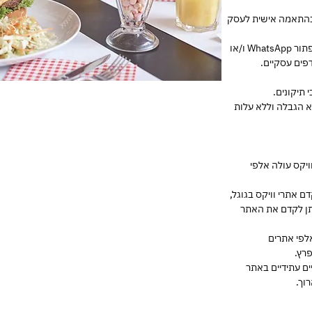
ובהתאמה אישית לעסק
* אופציונלי ללא תשלום: כפתור שיחה ו/או כפתור WhatsApp ו/או
פים עסקיים.
לא הגבלה וללא עלות
ויקס עולה אלפי
 אתרי וויקס בגוגל,
המעבר משפת Flash ל-HTML5, ניתן לקדם את האתר
לפי אתרים
רץ.
ים עתידיים באתר
וך.