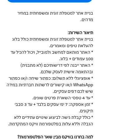
בניית אתר למטפלת זוגית ומשפחתית במחיר
מדהים.
תיאור השירות:
בניית אתר למטפלת זוגית ומשפחתית כולל בלוג
להעלאת טיפים ומאמרים.
* האתר מותאם למחשב ולמובייל, ויכול להכיל עד
100 עמודים + בלוג.
* האתר ייבנה לפי דרישותיכם (לא מתבנית)
ובהתאמה אישית לעסק שלכם.
* אופציונלי ללא תשלום: כפתור שיחה ו/או כפתור
WhatsApp ו/או קישורים לרשתות חברתיות במידה
שיש לכם דפים עסקיים.
* עד 4 טפסי השארת פרטים שונים.
* זמן אספקה: 7 ימי עסקים בלבד + עד 3 סבבי
תיקונים.
* כולל קבלת גישה לביצוע שינויים עתידיים ללא
הגבלה וללא עלות בפלטפורמת וויקס המתקדמת.
למה בחרנו בוויקס מבין שאר הפלטפורמות?