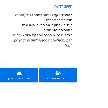
חשוב לדעת
* המחיר תקף להזמנה באתר בלבד (הזמנה
טלפונית במחיר רגיל).
* עלות אחסון בשנה הבאה: 840 ש"ח.
* המחירים לפני מע"מ.
* בכפוף לתנאי הסכם אספקת אתר אינטרנט.
* דמי ביטול עסקה בכפוף לחוק הגנת הצרכן.
* ט.ל.ח
בניית אתרים בחיסכון של אלפי שקלים
לין שינתה את עולם בניית האתרים בישראל בשנת 2019.
מבצעי אוגוסט בלין
הזמנת שיחת ייעוץ
מאז, 2,000 לקוחותינו חסכו יותר מ-7 מיליון שקלים.
עכשיו תורך.
הזמינו עכשיו אונליין
הזמינו שיחה עם נציג/ה