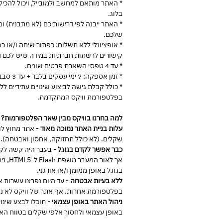
בלוג.
* האתר ייבנה לפי דרישותיכם (לא מתבנית) 
שלכם.
קישורים לרשתות חברתיות במידה שיש לכם ד
* עד 4 טפסי השארת פרטים שונים.
* זמן אספקה: 7 ימי עסקים בלבד + עד 3 סבבי תיקונים.
* כולל קבלת גישה לביצוע שינויים עתידיים ל
בפלטפורמת וויקס המתקדמת.
למה בחרנו בוויקס מבין שאר הפלטפורמות?
עלות בניית האתר נמוכה מאוד -
אתר מחוץ לו
שקלים. (לא כולל תחזוקה, אחסון ואבטחה).
כבר אפשר לקדם בגוגל -
בעבר היה קשה לקדם
אך לאור 
בגוגל באופן ממומן ו/או אורגני.
ללא בעיות אבטחה -
עד היום נפרצו עשרות א
בפלטפורמת אחרות. אף אתר של וויקס לא נפ
ניהול האתר באופן עצמאי -
תוכלו לבצע שינוי
באופן עצמאי ולחסוך אלפי שקלים בטווח האר