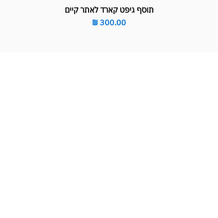
תוסף גיפט קארד לאתר קיים
מחיר
תרים בחיסכון של אלפי
שינתה את עולם בניית האתרים בישראל בשנת 2019.
2 לקוחותינו חסכו יותר מ-7 מיליון שקלים.
עכשיו תורך.
כשיו אונליין
הזמינו שיחה ע