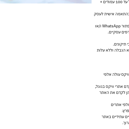
* האתר מותאם למחשב ולמובייל, ויכול להכיל עד 100 עמודים +
ובהתאמה אישית לעסק
* אופציונלי ללא תשלום: כפתור שיחה ו/או כפתור WhatsApp ו/או
פים עסקיים.
לא הגבלה וללא עלות
ויקס עולה אלפי
 אתרי וויקס בגוגל,
המעבר משפת Flash ל-HTML5, ניתן לקדם את האתר
לפי אתרים
רץ.
ים עתידיים באתר
וך.