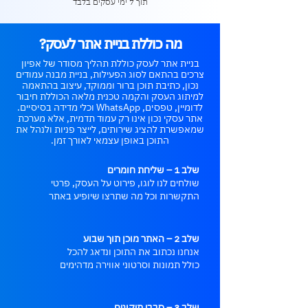
תוך 7 ימי עסקים בלבד
מה כוללת בניית אתר לעסק?
בניית אתר לעסק כוללת תהליך מסודר של אפיון
צרכים בהתאם לסוג הפעילות, בניית מבנה עמודים
נכון, כתיבת תוכן ברור וממוקד, עיצוב בהתאמה
למיתוג העסק והקמה טכנית מלאה הכוללת חיבור
לדומיין, טפסים, WhatsApp וכלי מדידה בסיסיים.
אתר עסקי נכון אינו רק עמוד תדמית, אלא מערכת
שמאפשרת להציג שירותים, לייצר פניות ולנהל את
התוכן באופן עצמאי לאורך זמן.
שלב 1 – שליחת חומרים
שולחים לנו לוגו, פירוט על העסק, פרטי
התקשרות וכל מה שתרצו שיופיע באתר
שלב 2 – האתר מוכן תוך שבוע
אנחנו נכתוב את התוכן ונדאג להכל
כולל תמונות וסרטוני אווירה מדהימים
שלב 3 – סבבי תיקונים