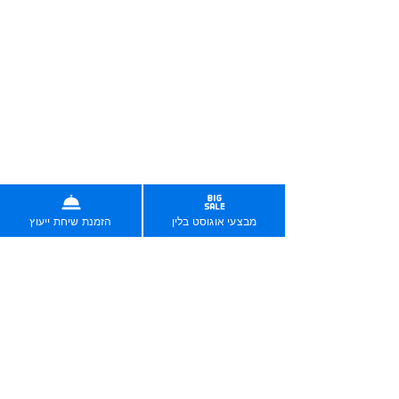
בניית אתרים בחיסכון של אלפי שקלים
לין שינתה את עולם בניית האתרים בישראל בשנת 2019.
מאז, 2,000 לקוחותינו חסכו יותר מ-7 מיליון שקלים.
עכשיו תורך.
הזמינו עכשיו אונליין
הזמינו שיחה עם נציג/ה
צוות לין לשירותכם
מבצעי אוגוסט בלין
הזמנת שיחת ייעוץ
שירות סופר-מהיר במייל lin@lin.co.il
לקוחות ישראלים בארץ ובחו"ל
א'-ה' | 9:00-16:00